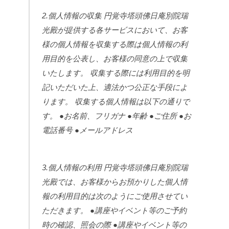
2.個人情報の収集
円覚寺塔頭佛日庵別院瑞
光殿が提供する各サービスにおいて、お客
様の個人情報を収集する際は個人情報の利
用目的を公表し、お客様の同意の上で収集
いたします。
収集する際には利用目的を明
記いただいた上、適法かつ公正な手段によ
ります。
収集する個人情報は以下の通りで
す。
●お名前、フリガナ
●年齢
●ご住所
●お
電話番号
●メールアドレス
3.個人情報の利用
円覚寺塔頭佛日庵別院瑞
光殿では、お客様からお預かりした個人情
報の利用目的は次のようにご使用させてい
ただきます。
●講座やイベント等のご予約
時の確認、照会の際
●講座やイベント等の