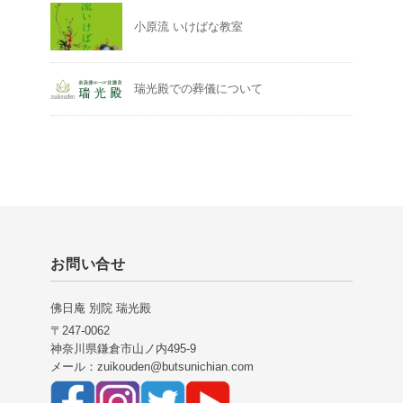
小原流 いけばな教室
瑞光殿での葬儀について
お問い合せ
佛日庵 別院 瑞光殿
〒247-0062
神奈川県鎌倉市山ノ内495-9
メール：zuikouden@butsunichian.com