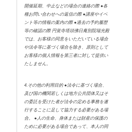
開催延期、中止などの場合の連絡の際
●各
種お問い合わせへの返信の際
●講座やイベ
ント等の情報の案内の際
●過去の予約履歴
等の確認の際
円覚寺塔頭佛日庵別院瑞光殿
では、お客様の同意をいただいている場合
や法令等に基づく場合を除き、原則として
お客様の個人情報を第三者に対して提供い
たしません。
4.その他の利用目的
●法令に基づく場合、
及び国の機関若しくは地方公共団体又はそ
の委託を受けた者が法令の定める事務を遂
行することに足して協力する必要がある場
合。
●人の生命、身体または財産の保護の
ために必要がある場合であって、本人の同