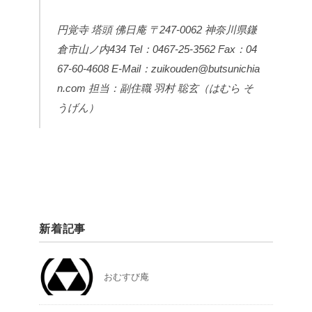
円覚寺 塔頭 佛日庵
〒247-0062 神奈川県鎌
倉市山ノ内434
Tel：0467-25-3562
Fax：04
67-60-4608
E-Mail：zuikouden@butsunichia
n.com
担当：副住職 羽村 聡玄（はむら そ
うげん）
新着記事
おむすび庵